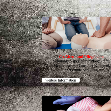
für Alten- und Pflegeheime
Schulungen speziell für Pflegekräfte.
Vom Medizinischen Dienst der Krankenk
anerkannte Schulung.
weitere Information